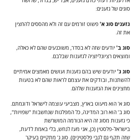
אז לעניות דעתי כולם גזענים, אבל יש, בגדול, שלושה
סוגים של גזענים:
גזענים סוג א'
פשוט זורמים עם זה ולא מהססים להחצין
את זה.
סוג ב'
יודעים שזה לא בסדר, משוכנעים שהם לא כאלה,
ומוצאים רציונליזציה לגזענות שבלבם.
סוג ג'
יודעים שיש בהם גזענות ועושים מאמצים אמיתיים
להשתנות, ובודקים את עצמם לראות שהם לא בטעות
מחצינים את הגזענות שלהם.
סוג א' הוא מיעוט בארץ, מצביעי עוצמה לישראל ודוגמתם.
סוג ב' הוא רוב המדינה, כל המפלגות שנחשבות "שפויות",
כי גזענות מסוג זה היא הנורמה המושרשת
בישראל-פלסטין (כן, אני מעז לנחש, בלי באמת לדעת,
שזה תקף גם לגבי פלסטינים). סוג ג' מתקיים בעיקר