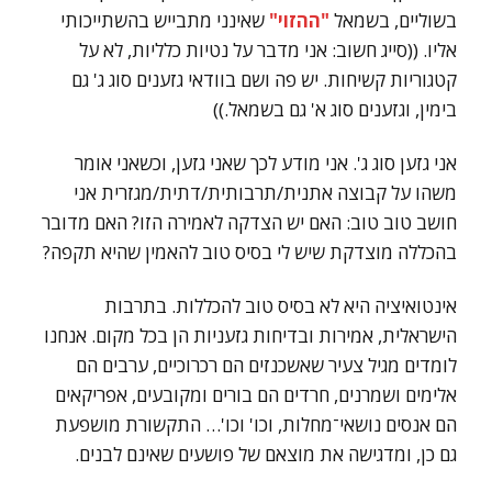
בשוליים, בשמאל
"ההזוי"
שאינני מתבייש בהשתייכותי
אליו. ((סייג חשוב: אני מדבר על נטיות כלליות, לא על
קטגוריות קשיחות. יש פה ושם בוודאי גזענים סוג ג' גם
בימין, וגזענים סוג א' גם בשמאל.))
אני גזען סוג ג'. אני מודע לכך שאני גזען, וכשאני אומר
משהו על קבוצה אתנית/תרבותית/דתית/מגזרית אני
חושב טוב טוב: האם יש הצדקה לאמירה הזו? האם מדובר
בהכללה מוצדקת שיש לי בסיס טוב להאמין שהיא תקפה?
אינטואיציה היא לא בסיס טוב להכללות. בתרבות
הישראלית, אמירות ובדיחות גזעניות הן בכל מקום. אנחנו
לומדים מגיל צעיר שאשכנזים הם רכרוכיים, ערבים הם
אלימים ושמרנים, חרדים הם בורים ומקובעים, אפריקאים
הם אנסים נושאי־מחלות, וכו' וכו'… התקשורת מושפעת
גם כן, ומדגישה את מוצאם של פושעים שאינם לבנים.