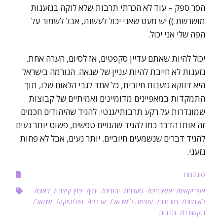
הסר ספק – עוד לא הכרתי תרבות שלא לוקה בגזענות
מושרשת.)) יש מעט שאני יכול לעשות, אבל לשמור על
הפה שלי אני יכול.
יכול להיות שאתם עדיין סקפטים, אז לסיום, הערה אחת.
גזענות לא חייבת להיות עניין של שנאה. הנורמה בישראל
היא דווקא גזענות חיובית, כל אחד לגבי הלאום שלו, תוך
התמקדות במאפיינים מדומיינים ואמיתיים של קבוצות
שמוגדרות על רקע תרבותי/גנטי. להגיד שהיהודים חכמים
זה אותו הדבר כמו להגיד שהגויים טפשים, פשוט יותר נעים
להגיד דברים שנשמעים חיוביים. יותר נעים, אבל לא פחות
גזעני.
סובלנות
אפריקאים
אשכנזים
גזענות
יהודים
ימין
ימין קיצוני
לאום
לאומיות
מזרחים
עוצמה לישראל
ערבים
פוליטיקה
שמאל
תקשורת
תרבות