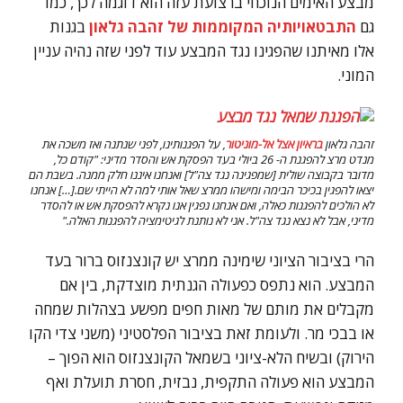
מבצע האימים הנוכחי ברצועת עזה הוא דוגמה לכך, כמו
גם
התבטאויותיה המקוממות של זהבה גלאון
בגנות
אלו מאיתנו שהפגינו נגד המבצע עוד לפני שזה נהיה עניין
המוני.
זהבה גלאון
בראיון אצל אל-מוניטור
, על הפגנותינו, לפני שנתנה ואז משכה את
מנדט מרצ להפגנת ה- 26 ביולי בעד הפסקת אש והסדר מדיני: "קודם כל,
מדובר בקבוצה שולית [שמפגינה נגד צה"ל] ואנחנו איננו חלק ממנה. בשבת הם
יצאו להפגין בכיכר הבימה ומישהו ממרצ שאל אותי למה לא הייתי שם.[…] אנחנו
לא הולכים להפגנות כאלה, ואם אנחנו נפגין אנו נקרא להפסקת אש או להסדר
מדיני, אבל לא נצא נגד צה"ל. אני לא נותנת לגיטימציה להפגנות האלה."
הרי בציבור הציוני שימינה ממרצ יש קונצנזוס ברור בעד
המבצע. הוא נתפס כפעולה הגנתית מוצדקת, בין אם
מקבלים את מותם של מאות חפים מפשע בצהלות שמחה
או בבכי מר. ולעומת זאת בציבור הפלסטיני (משני צדי הקו
הירוק) ובשיח הלא-ציוני בשמאל הקונצנזוס הוא הפוך –
המבצע הוא פעולה התקפית, נבזית, חסרת תועלת ואף