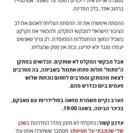
מסעדה אריתראית – יכולים לפעול עד מאוחר. אפרטהייד
ברחוב אחד, בלב המדינה.
ההסתה איפשרה את זה. ההסתה הצליחה לאטום את לב
הציבור הישראלי למבקשי המקלט, ולהכשיר את הקרקע
בשביל המשך ההתעללות הממוסדת. רק צריך שאנשים
יעמדו מנגד ולא יפריעו, ובזה אין ספק שהצליחו.
אבל מבקשי המקלט לא שותקים. הכלואים במתקן
ה"פתוח" חולות פתחו אתמול בשביתה, בה מסרבים
לצאת מהמתקן ומסרבים לחתום נוכחות שלוש
פעמים ביום כנדרש מהם.
הערב נקיים משמרת מחאה בסולידריות עם מאבקם,
בכיכר הבימה, בשעה 19:00.
עדכון קשור:
נתקלתי לא מזמן בחדר המדרגות ב
שכן
שלי שכתבתי על חטיפתו
. מסתבר ששיחררו אותו עוד