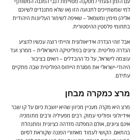
עם הזמן הגעתי למסקנה מסויימת לגבי המכנה המשותף
למי שמשתייכים לתנועה הזו (או שלא מתנגדים לשיוכם
אליה) מימין ומשמאל – שאיפה לשימור העליונות היהודית
בתחומי פלסטין ההיסטורית.
אבל זוהי הגדרה אידיאולוגית והייתי רוצה עכשיו להציע
הגדרה פוליטית. ציונים בפוליטיקה הישראלית – ממרצ ועד
עוצמה לישראל, על כל ההבדלים – רואים בציבור
היהודי-ישראלי את מסגרת הייחוס הפוליטית שבה מתקיים
עתידם.
מרצ כמקרה מבחן
מרצ היא מקרה מעניין מכיוון שהיא יושבת כיום על קו שבר
אידיולוגי ופוליטי עמוק. רבים מפעיליה ורבים מתומכיה
אינם ציונים, אולם המפלגה מזדהה כציונית ומתנהלת
בהתאם. הקושי לעמוד מאחורי הפגנה שקוראת לסיום