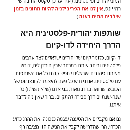
המוני יהודים ופלסטינים. (יעיד על כך טקסט החובה של
רמי יונס,
אין לנו את הפריבילגיה להיות מתונים בזמן
שילדים מתים בעזה
.)
שותפות יהודית-פלסטינית היא
הדרך היחידה לדו-קיום
דו-קיום, כלומר קיום של יהודים ישראלים לצד ערבים
פלסטינים וביחד איתם במרחב שבין הירדן לים, דורש
מאיתנו כיהודים ישראלים לחפש קודם כל את השותפות
עם פלסטינים. אם נידרש כל פעם להיצמד לקונצנזוס של
הכובש, שרואה בהרג מאות בני אדם (שלא משלנו) כל
שנה-שנתיים דרך סבירה להתקיים, ברור שאין מה לדבר
איתנו.
גם אם מקבלים את הטענה עצמה כנכונה, את ההרג כרוע
הכרחי, הרי שהדרישה לקבל את הגישה הזו מציבה רף