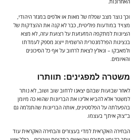
האחרונות.
וכך נוצר מצב שפלח של מאות או אלפים במגזר היהודי,
מצויד במודעות פוליטית, כבר לא קנה את ההצדקות של
הציונות למתקפה המזעזעת על רצועת עזה, לא מצא
בנציגות הפרלמנטרית הרשמית ייצוג מספק לעמדתו
ולמאבקו – ונאלץ לצאת לרחוב על אף כל הסיכונים
והאיומים.
משטרה למפגינים: תוותרו
לאחר שבועות שבהם יצאנו לרחוב שוב ושוב, לא נותר
למשטר אלא להביא אלינו את הבריונות שהוא כה מיומן
בהפעלתה על הפלסטינים, אותה הבריונות שהתגלמה גם
ב"צוק איתן" בעצמו.
הבחירה האקראית למדי בעצורים והבחירה האקראית עוד
יותר בקומץ מתוכם שהואשם בתקיפת שוטרים – כולל איש