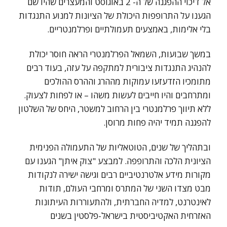
אל דיכוי ההפגנה של ה- 2 באוגוסט והמעצרים שהיו שם
הגענו על התרופפות היכולת של הציונות למנוע התנגדות
בלי אלימות, באמצעים תעמולתיים ופרלמנטריים.
במשך שבועות, השמאל הפרלמנטרי הראה חוסר יכולת
להנהיג התנגדות ציבורית למתקפה על עזה, בעוד רבים
מתומכיו הזדעזעו עמוקות מההרג וההרס ההולכים
ומתרחבים והיו חייבים לעשות משהו – או לפחות לצעוק.
ללא תיווך פרלמנטרי בין הרחוב למשטר, היחס של השלטון
להפגנה תמיד יהיה פחות מרוסן.
ובתהליך של שנים, הטוטאליות של התעמולה הפנימית
הציונית הלכה והתרופפה. למבצע "צוק איתן" הגענו עם
מקורות מידע אלטרנטיביים רבים וגישה ישירה לנקודות
מבט מצדו השני של המתרס ומרחבי העולם, תודות
לאינטרנט, למדיה החברתית, ולהתעוררות העיתונות
האזרחית האקטיביסטית בישראל-פלסטין בשנים