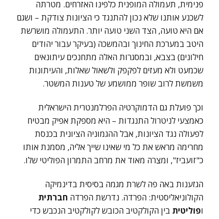
פנימית, תעמולה המופנית כלפינו האזרחים. מטרתה
לשכנע אותנו שלא נכון להתנגד כי הציונות צודקת – ושגם
אם היא טועה, הצד השני טועה יותר. התעמולה מושרשת
היטב במערכת החינוך ובהמשכה (בעיקר עבור יהודים
חילונים) בצבא, ובמסגרות האלה מתחנכים עיתונאים
שכמעט ולא מעזים לפקפק ולשאול שאלות, והעיתונות
משמשת לרוב שופר ממושמע של טענות המשטר.
וכך פועלת גם הדמוקרטיה הפרלמנטרית הישראלית
כאמצעי לניטרול התנגדות – היא מספקת אפיק מבטיח
לפעולה נגד הציונות, אבל ההגמוניה הציונית בכנסת
מחרימה מראש את כל מי שאינו שייך אליה, מסמנת אותו
כ"זועביז", ומצֵרה מאוד את מרחב התמרון הפוליטי שלו.
הגזענות באה פה לשרת מגמה בסיסית בדינמיקה
הקולוניאליסטית: הפרדה. נדרשת הפרדה
חברתית
ו
פוליטית
בין הקולקטיב הכובש לקולקטיב הנכבש כדי