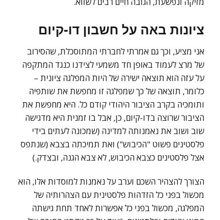
מזיקה ונפשעת, הגובה חיים רבים לשווא.
ציונות באה על חשבון דו-קיום
אני מציע, וכך גם אמרתי לחברתי המתוסכלת, שהסירוב
של מרצ לעמוד באופן חד משמעי לצידנו כנגד המתקפה
על עזה הוא תוצאה ישירה של היות המפלגה ציונית –
כלומר, תוצאה של כך שמפלגה זו מחפשת את שותפיה
ותומכיה בקרב הציבור היהודי קודם כל. היא מחפשת את
הציבור שרוצה בדו-קיום, כן, אבל בו זמנית היא מדגישה
שוב ושוב את נאמנותה למדינה (שמכונה לעתים בידי
פלסטינים פשוט "הכיבוש") ואת תמיכתה בצבא (שנתפס
אצל פלסטינים כצבא הכיבוש, לא צבא הגנה, ובצדק.)
הצורך להצהיר השכם וערב על נאמנות למוסדות אלו, הוא
מכשול בפני כל הזדהות פלסטינית עם הצהרותיה של
המפלגה, מכשול בפני כל אפשרות לאחד תחת גישתה