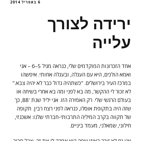
6 באפריל 2014
ירידה לצורך
עלייה
אחד הזכרונות המוקדמים שלי, כנראה מגיל 5–6 – אני
ואמא הולכים, היא עם העגלה, ובעגלה אחותי. איפשהו
במרכז העיר בירושלים. "כשתהיה גדול כבר לא יהיה צבא."
לא זכור לי ההקשר, מה בא לפני ומה בא אחרי בשיחה או
בעולם הרגשי שלי. רק האמירה הזו. אני יליד שנת '88, כך
שזה היה בתקופת אוסלו, כנראה לפני רצח רבין. תקופה
של תקווה בקרב המיליֵה התרבותי-חברתי שלנו: אשכנזי,
חילוני, שמאלני, מעמד ביניים.
אני גם לא זוכר באיזו שפה היא אמרה לי את זה, אבל סביר