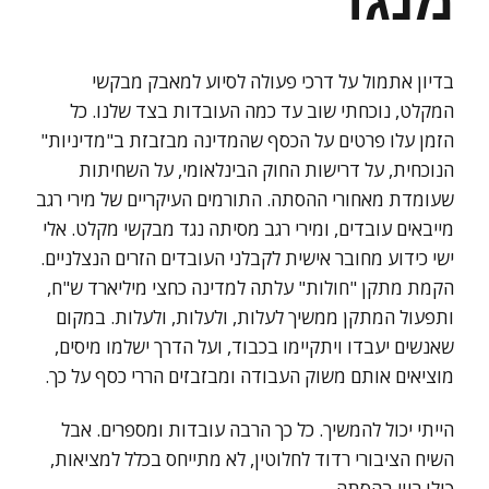
בדיון אתמול על דרכי פעולה לסיוע למאבק מבקשי
המקלט, נוכחתי שוב עד כמה העובדות בצד שלנו. כל
הזמן עלו פרטים על הכסף שהמדינה מבזבזת ב"מדיניות"
הנוכחית, על דרישות החוק הבינלאומי, על השחיתות
שעומדת מאחורי ההסתה. התורמים העיקריים של מירי רגב
מייבאים עובדים, ומירי רגב מסיתה נגד מבקשי מקלט. אלי
ישי כידוע מחובר אישית לקבלני העובדים הזרים הנצלניים.
הקמת מתקן "חולות" עלתה למדינה כחצי מיליארד ש"ח,
ותפעול המתקן ממשיך לעלות, ולעלות, ולעלות. במקום
שאנשים יעבדו ויתקיימו בכבוד, ועל הדרך ישלמו מיסים,
מוציאים אותם משוק העבודה ומבזבזים הררי כסף על כך.
הייתי יכול להמשיך. כל כך הרבה עובדות ומספרים. אבל
השיח הציבורי רדוד לחלוטין, לא מתייחס בכלל למציאות,
כולו רווי בהסתה.