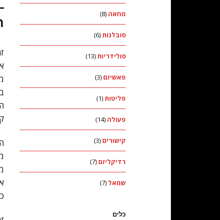
–
מחאה
(8)
ח
סובלנות
(6)
זה
סולידריות
(13)
או
פאשיזם
(3)
מט
בח
פליטות
(1)
הע
קב
פעולה
(14)
קישורים
(3)
הה
מח
רדיקליזם
(7)
מפ
אנ
שמאל
(7)
כו
כלים
זה