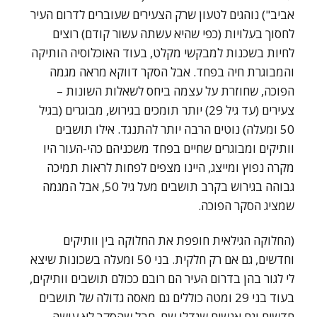
אביב") נוהגים לטעון שרק הצעירים שעוברים לדרום העיר
לחסוך בעלויות (כפי שהיא עשתה עשור קודם) רוצים
לחיות בשכנות למבקשי מקלט, בעוד האוכלוסיה הותיקה
והמבוגרת חיה בפחד. אבל הסקר דווקא מראה מגמה
הפוכה, שחוזרת על עצמה ביחס לשאלות השונות –
צעירים (עד גיל 29) יותר תומכים בגירוש, מבוגרים (בגיל
50 ומעלה) נוטים הרבה יותר להתנגד. אילו תושבים
וותיקים ומבוגרים שחיים בפחד משכניהם כהי-העור היו
מקרה נפוץ ומייצג, היינו מצפים לפחות לראות תמיכה
גבוהה בגירוש בקרב תושבים מעל גיל 50, אבל המגמה
שמציג הסקר הפוכה.
(החלוקה הגילאית חופפת את החלוקה בין וותיקים
וחדשים, גם אם רק חלקית. בני 50 ומעלה בשכונות שיצא
לי לגור בהן בדרום העיר הם רובם ככולם תושבים וותיקים,
בעוד בני 29 ומטה כוללים גם מאסה גדולה של תושבים
חדשים וגם אנשים שגדלו שם. חבל שהסקר לא עושה