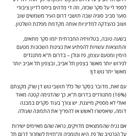
לספר לי על סקר שכזה, וזה די מדהים ביחס לדיון ציבורי
סוער סביב סוגיה שבה תושבי דרום העיר משמשים שוב
ושוב כהצדקה למדיניות אותה מקדמת מפלגת השלטון.
בשעה טובה, בטלוויזיה החברתית יזמו סקר מתאים,
והתוצאות עשויות להפתיע את נציגות השכונות מטעם
הימין ומטעם עצמן, פז וגולן – בדרום ת"א מתנגדים
לגירוש יותר מאשר בצפון תל אביב, ובצפון תל אביב יותר
מאשר יתר גוש דן!
עם זאת, מדובר בסקר של כלל תושבי גוש דן שרק מקצתם
(16%) מתגוררים בדרום ת"א, כך שהדגימה קטנה מאוד
ואולי לא מספיק מייצגת. יש צורך בעוד סקרים במבנה
דומה, שיאפשרו לאשש או להפריך את התמונה שעולה.
אם נניח שהממצאים מדויקים, נראה שהם מאיימים ישירות
על הנרטיב של פז. היא ותומכיה (ה"חזית לשחרור דרום תל